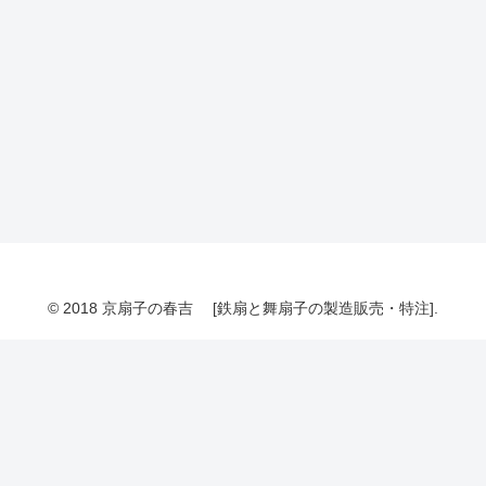
© 2018 京扇子の春吉 [鉄扇と舞扇子の製造販売・特注].