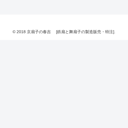
© 2018 京扇子の春吉 [鉄扇と舞扇子の製造販売・特注].