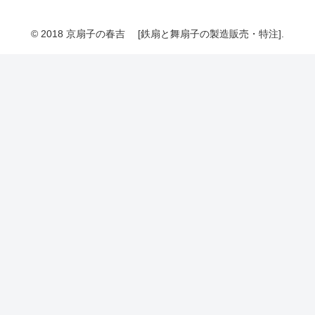
© 2018 京扇子の春吉 [鉄扇と舞扇子の製造販売・特注].